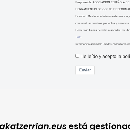
Responsable: ASOCIACIÓN ESPAÑOLA 
HERRAMIENTAS DE CORTE Y DEFORMA
Finalidad: Gestionar el alta en este servicio
comercial de nuestros productos y servicio
Derechos: Tienes derecho a acceder, rectific
+info
Información adicional: Puedes consultar la i
He leído y acepto la pol
Enviar
akatzerrian.eus
está gestiona