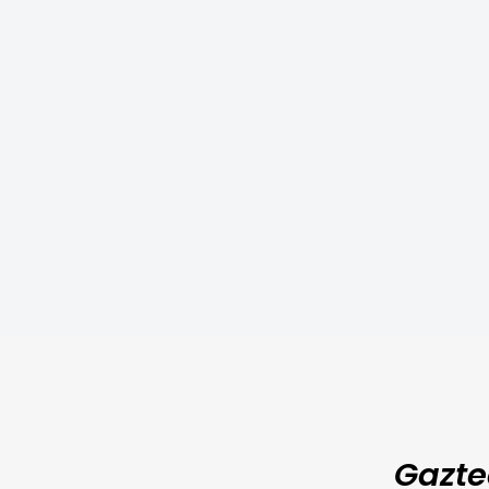
mail@example.com
8 W 126th St, New York, NY 10027
Gazte