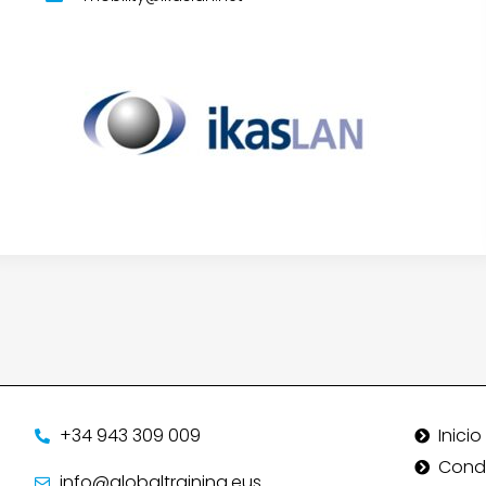
1
1
+34 943 309 009
Inicio
Cond
info@globaltraining.eus​