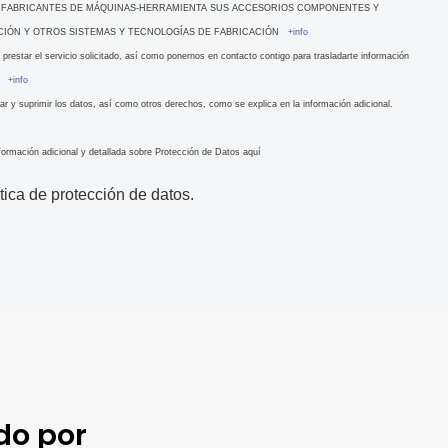
DE FABRICANTES DE MÁQUINAS-HERRAMIENTA SUS ACCESORIOS COMPONENTES Y
CIÓN Y OTROS SISTEMAS Y TECNOLOGÍAS DE FABRICACIÓN
+info
 y prestar el servicio solicitado, así como ponernos en contacto contigo para trasladarte información
s.
+info
ar y suprimir los datos, así como otros derechos, como se explica en la información adicional.
nformación adicional y detallada sobre Protección de Datos aquí
ítica de protección de datos.
do por