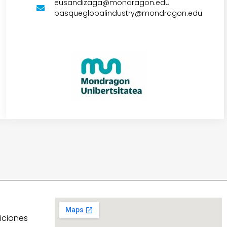
eusandizaga@mondragon.edu
basqueglobalindustry@mondragon.edu
1
iciones